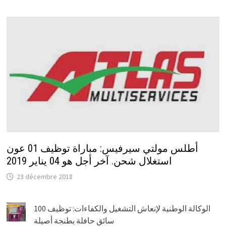
أطلس مولتي سيرفيس: مباراة توظيف 01 عون
استغلال شحن. آخر أجل هو 04 يناير 2019
23 décembre 2018
الوكالة الوطنية لإنعاش التشغيل والكفاءات: توظيف 100
سائق حافلة بطنجة أصيلة