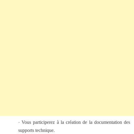
·
Vous participerez à la création de la documentation des
supports technique.