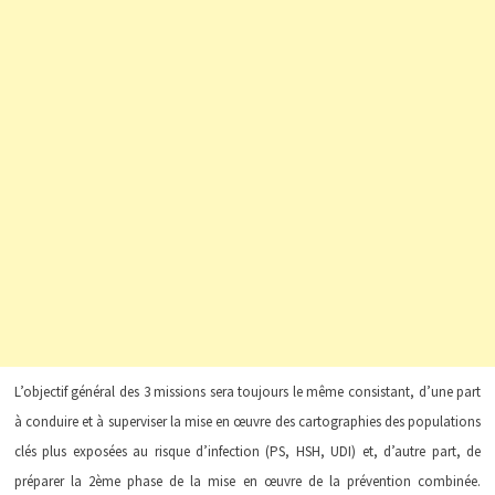
L’objectif général des 3 missions sera toujours le même consistant, d’une part
à conduire et à superviser la mise en œuvre des cartographies des populations
clés plus exposées au risque d’infection (PS, HSH, UDI) et, d’autre part, de
préparer la 2ème phase de la mise en œuvre de la prévention combinée.