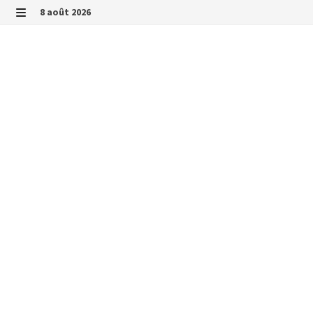
Passer
8 août 2026
au
MENU
contenu