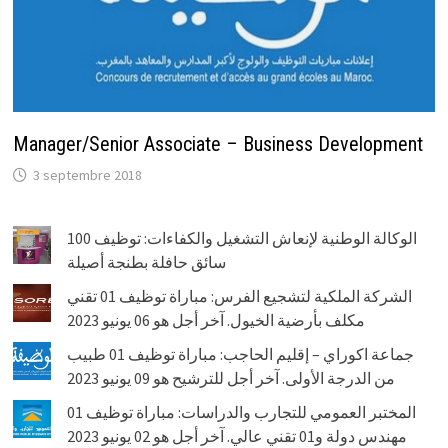
Manager/Senior Associate – Business Development
3 septembre 2018
الوكالة الوطنية لإنعاش التشغيل والكفاءات: توظيف 100
سائق حافلة بطنجة أصيلة
الشركة الملكية لتشجيع الفرس: مباراة توظيف 01 تقني
مكلف بأرضية الخيول. آخر أجل هو 06 يونيو 2023
جماعة اكوراي – إقليم الحاجب: مباراة توظيف 01 طبيب
من الدرجة الأولى. آخر أجل للترشيح هو 09 يونيو 2023
المختبر العمومي للتجارب والدراسات: مباراة توظيف 01
مهندس دولة و01 تقني عالي. آخر أجل هو 02 يونيو 2023