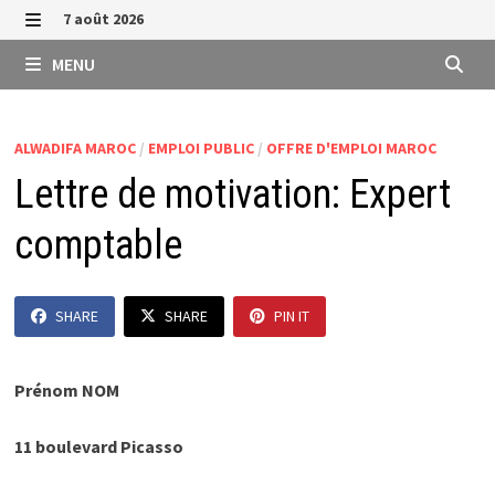
Passer
7 août 2026
au
MENU
MENU
contenu
ALWADIFA MAROC
/
EMPLOI PUBLIC
/
OFFRE D'EMPLOI MAROC
Lettre de motivation: Expert
comptable
SHARE
SHARE
PIN IT
Prénom NOM
11 boulevard Picasso