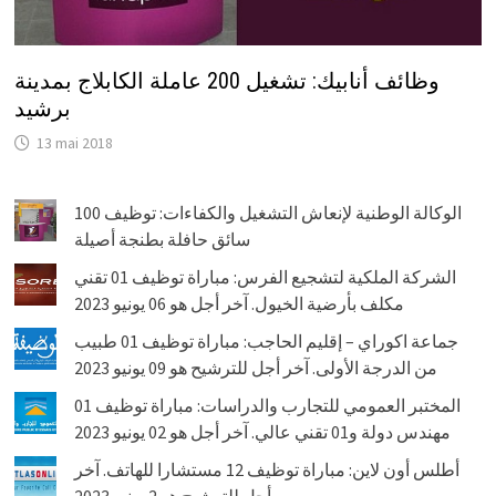
وظائف أنابيك: تشغيل 200 عاملة الكابلاج بمدينة
برشيد
13 mai 2018
الوكالة الوطنية لإنعاش التشغيل والكفاءات: توظيف 100
سائق حافلة بطنجة أصيلة
الشركة الملكية لتشجيع الفرس: مباراة توظيف 01 تقني
مكلف بأرضية الخيول. آخر أجل هو 06 يونيو 2023
جماعة اكوراي – إقليم الحاجب: مباراة توظيف 01 طبيب
من الدرجة الأولى. آخر أجل للترشيح هو 09 يونيو 2023
المختبر العمومي للتجارب والدراسات: مباراة توظيف 01
مهندس دولة و01 تقني عالي. آخر أجل هو 02 يونيو 2023
أطلس أون لاين: مباراة توظيف 12 مستشارا للهاتف. آخر