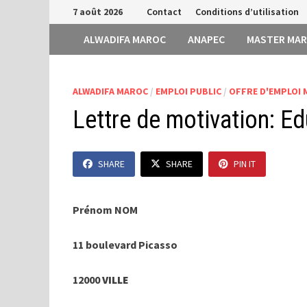
Passer
7 août 2026
Contact
Conditions d’utilisation
au
ALWADIFA MAROC
ANAPEC
MASTER MA
contenu
ALWADIFA MAROC
/
EMPLOI PUBLIC
/
OFFRE D'EMPLOI
Lettre de motivation: Edu
SHARE
SHARE
PIN IT
Prénom NOM
11 boulevard Picasso
12000
VILLE