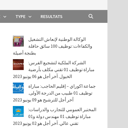
E
TYPE
RESULTATS
الوكالة الوطنية لإنعاش التشغيل
والكفاءات: توظيف 100 سائق حافلة
بطنجة أصيلة
الشركة الملكية لتشجيع الفرس:
مباراة توظيف 01 تقني مكلف بأرضية
الخيول. آخر أجل هو 06 يونيو 2023
جماعة اكوراي – إقليم الحاجب: مباراة
توظيف 01 طبيب من الدرجة الأولى.
آخر أجل للترشيح هو 09 يونيو 2023
المختبر العمومي للتجارب والدراسات:
مباراة توظيف 01 مهندس دولة و01
تقني عالي. آخر أجل هو 02 يونيو 2023