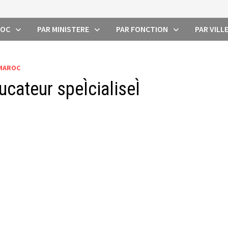
ROC
PAR MINISTERE
PAR FONCTION
PAR VILL
 MAROC
cateur speÌcialiseÌ