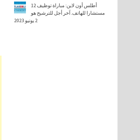
أطلس أون لاين: مباراة توظيف 12
مستشارا للهاتف. آخر أجل للترشيح هو
2 يونيو 2023