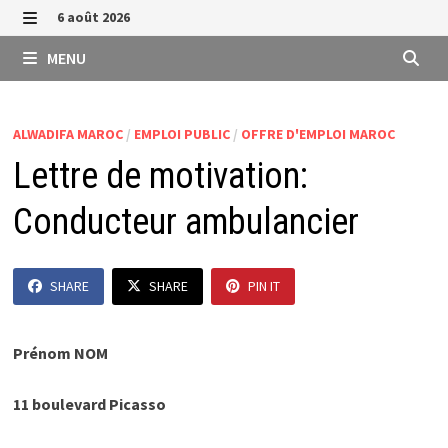
Passer
6 août 2026
au
MENU
MENU
contenu
ALWADIFA MAROC
/
EMPLOI PUBLIC
/
OFFRE D'EMPLOI MAROC
Lettre de motivation:
Conducteur ambulancier
SHARE
SHARE
PIN IT
Prénom NOM
11 boulevard Picasso