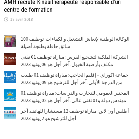
AMH recrute Kinésithérapeute responsable d’un
centre de formation
18 avril 2018
الوكالة الوطنية لإنعاش التشغيل والكفاءات: توظيف 100
سائق حافلة بطنجة أصيلة
الشركة الملكية لتشجيع الفرس: مباراة توظيف 01 تقني
مكلف بأرضية الخيول. آخر أجل هو 06 يونيو 2023
جماعة اكوراي – إقليم الحاجب: مباراة توظيف 01 طبيب
من الدرجة الأولى. آخر أجل للترشيح هو 09 يونيو 2023
المختبر العمومي للتجارب والدراسات: مباراة توظيف 01
مهندس دولة و01 تقني عالي. آخر أجل هو 02 يونيو 2023
أطلس أون لاين: مباراة توظيف 12 مستشارا للهاتف. آخر
أجل للترشيح هو 2 يونيو 2023