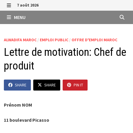
Passer
7 août 2026
au
MENU
MENU
contenu
ALWADIFA MAROC
/
EMPLOI PUBLIC
/
OFFRE D'EMPLOI MAROC
Lettre de motivation: Chef de
produit
SHARE
SHARE
PIN IT
Prénom NOM
11 boulevard Picasso