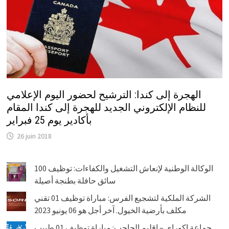
الهجرة إلى كندا: الترشيح لحضور اليوم الإعلامي
للنظام الإلكتروني الجديد للهجرة إلى كندا المقام
بأكادير يوم 25 فبراير
26 juin 2018
الوكالة الوطنية لإنعاش التشغيل والكفاءات: توظيف 100
سائق حافلة بطنجة أصيلة
الشركة الملكية لتشجيع الفرس: مباراة توظيف 01 تقني
مكلف بأرضية الخيول. آخر أجل هو 06 يونيو 2023
جماعة اكوراي – إقليم الحاجب: مباراة توظيف 01 طبيب