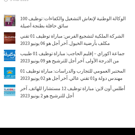
الوكالة الوطنية لإنعاش التشغيل والكفاءات: توظيف 100
سائق حافلة بطنجة أصيلة
الشركة الملكية لتشجيع الفرس: مباراة توظيف 01 تقني
مكلف بأرضية الخيول. آخر أجل هو 06 يونيو 2023
جماعة اكوراي – إقليم الحاجب: مباراة توظيف 01 طبيب
من الدرجة الأولى. آخر أجل للترشيح هو 09 يونيو 2023
المختبر العمومي للتجارب والدراسات: مباراة توظيف 01
مهندس دولة و01 تقني عالي. آخر أجل هو 02 يونيو 2023
أطلس أون لاين: مباراة توظيف 12 مستشارا للهاتف. آخر
أجل للترشيح هو 2 يونيو 2023