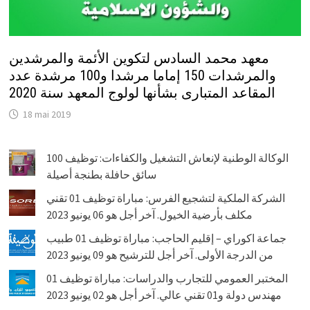
معهد محمد السادس لتكوين الأئمة والمرشدين
والمرشدات 150 إماما مرشدا و100 مرشدة عدد
المقاعد المتبارى بشأنها لولوج المعهد سنة 2020
18 mai 2019
الوكالة الوطنية لإنعاش التشغيل والكفاءات: توظيف 100
سائق حافلة بطنجة أصيلة
الشركة الملكية لتشجيع الفرس: مباراة توظيف 01 تقني
مكلف بأرضية الخيول. آخر أجل هو 06 يونيو 2023
جماعة اكوراي – إقليم الحاجب: مباراة توظيف 01 طبيب
من الدرجة الأولى. آخر أجل للترشيح هو 09 يونيو 2023
المختبر العمومي للتجارب والدراسات: مباراة توظيف 01
مهندس دولة و01 تقني عالي. آخر أجل هو 02 يونيو 2023