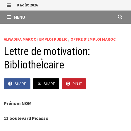
Passer
8 août 2026
au
MENU
MENU
contenu
ALWADIFA MAROC
/
EMPLOI PUBLIC
/
OFFRE D'EMPLOI MAROC
Lettre de motivation:
BibliotheÌcaire
SHARE
SHARE
PIN IT
Prénom NOM
11 boulevard Picasso