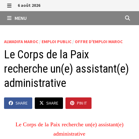
Passer
6 août 2026
au
MENU
MENU
contenu
ALWADIFA MAROC
/
EMPLOI PUBLIC
/
OFFRE D'EMPLOI MAROC
Le Corps de la Paix
recherche un(e) assistant(e)
administrative
SHARE
SHARE
PIN IT
Le Corps de la Paix recherche un(e) assistant(e)
administrative