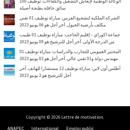
الوكالة الوطنية لإنعاش التشغيل والكفاءات: توظيف 100
سائق حافلة بطنجة أصيلة
الشركة الملكية لتشجيع الفرس: مباراة توظيف 01 تقني
مكلف بأرضية الخيول. آخر أجل هو 06 يونيو 2023
جماعة اكوراي – إقليم الحاجب: مباراة توظيف 01 طبيب
من الدرجة الأولى. آخر أجل للترشيح هو 09 يونيو 2023
المختبر العمومي للتجارب والدراسات: مباراة توظيف 01
مهندس دولة و01 تقني عالي. آخر أجل هو 02 يونيو 2023
أطلس أون لاين: مباراة توظيف 12 مستشارا للهاتف. آخر
أجل للترشيح هو 2 يونيو 2023
Copyright © 2026
Lettre de motivation
.
ANAPEC
International
Emploi public