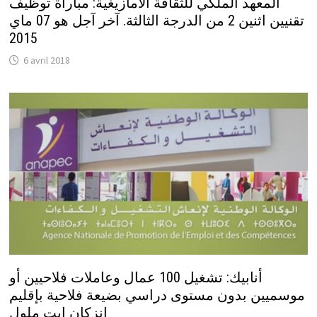
المعهد الملكي للثقافة الأمازيغية: مباراة توظيف
تقنيين اثنين 2 من الدرجة الثالثة. آخر آجل هو 07 ماي
2015
6 avril 2018
أنابيك: تشغيل 100 عمال وعاملات فلاحيين أو
موسميين بدون مستوى دراسي بضيعة فلاحية بإقليم
انزكان ايت ملول