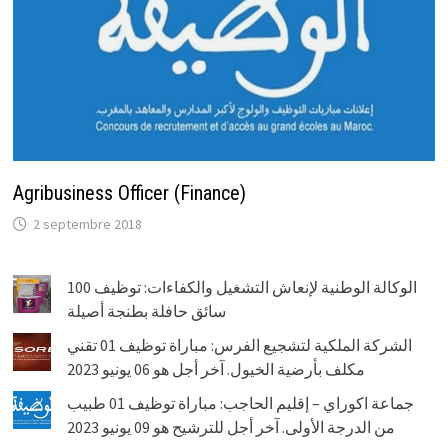
Agribusiness Officer (Finance)
2 septembre 2018
الوكالة الوطنية لإنعاش التشغيل والكفاءات: توظيف 100
سائق حافلة بطنجة أصيلة
الشركة الملكية لتشجيع الفرس: مباراة توظيف 01 تقني
مكلف بأرضية الخيول. آخر أجل هو 06 يونيو 2023
جماعة اكوراي – إقليم الحاجب: مباراة توظيف 01 طبيب
من الدرجة الأولى. آخر أجل للترشيح هو 09 يونيو 2023