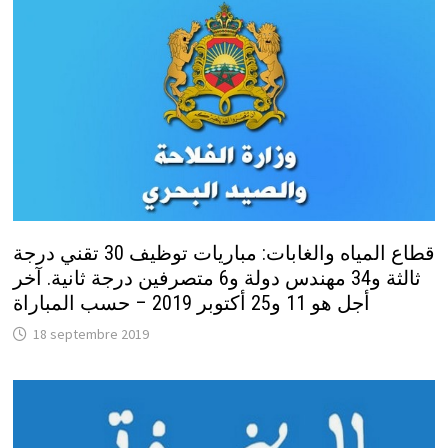
قطاع المياه والغابات: مباريات توظيف 30 تقني درجة
ثالثة و34 مهندس دولة و6 متصرفين درجة ثانية. آخر
أجل هو 11 و25 أكتوبر 2019 – حسب المباراة
18 septembre 2019