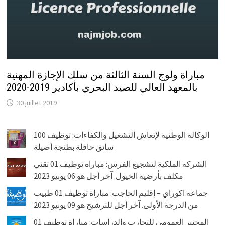
مباراة ولوج السنة الثالثة من سلك الإجازة المهنية
بالمعهد العالي للصيد البحري بأكادير 2019-2020
30 juillet 2019
الوكالة الوطنية لإنعاش التشغيل والكفاءات: توظيف 100
سائق حافلة بطنجة أصيلة
الشركة الملكية لتشجيع الفرس: مباراة توظيف 01 تقني
مكلف بأرضية الخيول. آخر أجل هو 06 يونيو 2023
جماعة اكوراي – إقليم الحاجب: مباراة توظيف 01 طبيب
من الدرجة الأولى. آخر أجل للترشيح هو 09 يونيو 2023
المختبر العمومي للتجارب والدراسات: مباراة توظيف 01