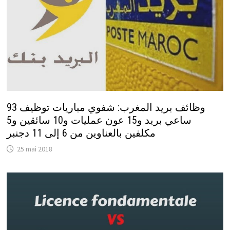
وظائف بريد المغرب: شفوي مباريات توظيف 93
ساعي بريد و15 عون عمليات و10 سائقين و5
مكلفين بالعناوين من 6 إلى 11 دجنبر
25 mai 2018