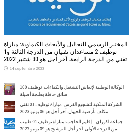
المختبر الرسمي للتحاليل والأبحاث الكيماوية: مباراة
توظيف 2 مساعدان تقنيان من الدرجة الثالثة و1
تقني من الدرجة الرابعة. آخر أجل هو 30 شتنبر 2022
14 septembre 2022
الوكالة الوطنية لإنعاش التشغيل والكفاءات: توظيف 100
سائق حافلة بطنجة أصيلة
الشركة الملكية لتشجيع الفرس: مباراة توظيف 01 تقني
مكلف بأرضية الخيول. آخر أجل هو 06 يونيو 2023
جماعة اكوراي – إقليم الحاجب: مباراة توظيف 01 طبيب
من الدرجة الأولى. آخر أجل للترشيح هو 09 يونيو 2023