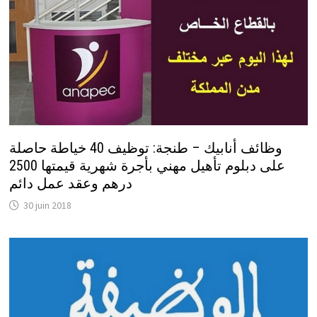
وظائف أنابيك – طنجة: توظيف 40 خياطة حاصلة
على دبلوم تأهيل مهني بأجرة شهرية قيمتها 2500
درهم وعقد عمل دائم
30 juin 2018