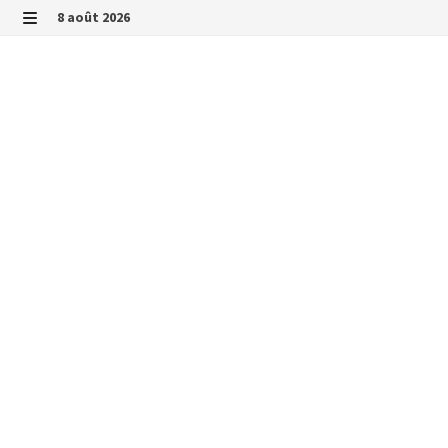
Passer
8 août 2026
au
MENU
contenu