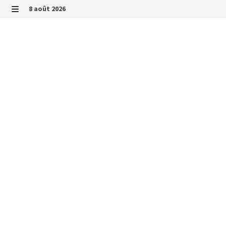
Passer
8 août 2026
au
MENU
contenu