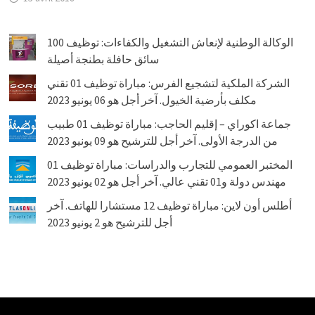
الوكالة الوطنية لإنعاش التشغيل والكفاءات: توظيف 100
سائق حافلة بطنجة أصيلة
الشركة الملكية لتشجيع الفرس: مباراة توظيف 01 تقني
مكلف بأرضية الخيول. آخر أجل هو 06 يونيو 2023
جماعة اكوراي – إقليم الحاجب: مباراة توظيف 01 طبيب
من الدرجة الأولى. آخر أجل للترشيح هو 09 يونيو 2023
المختبر العمومي للتجارب والدراسات: مباراة توظيف 01
مهندس دولة و01 تقني عالي. آخر أجل هو 02 يونيو 2023
أطلس أون لاين: مباراة توظيف 12 مستشارا للهاتف. آخر
أجل للترشيح هو 2 يونيو 2023