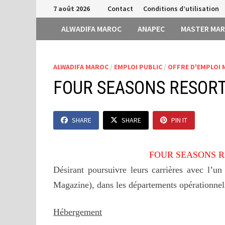
Passer
7 août 2026
Contact
Conditions d’utilisation
au
ALWADIFA MAROC
ANAPEC
MASTER MA
contenu
ALWADIFA MAROC
/
EMPLOI PUBLIC
/
OFFRE D'EMPLOI
FOUR SEASONS RESOR
SHARE
SHARE
PIN IT
FOUR SEASONS 
Désirant poursuivre leurs carrières avec l’u
Magazine), dans les départements opérationnel
Hébergement