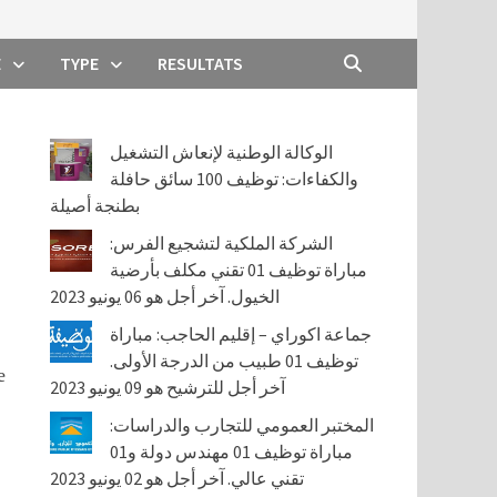
E
TYPE
RESULTATS
الوكالة الوطنية لإنعاش التشغيل
والكفاءات: توظيف 100 سائق حافلة
بطنجة أصيلة
الشركة الملكية لتشجيع الفرس:
مباراة توظيف 01 تقني مكلف بأرضية
الخيول. آخر أجل هو 06 يونيو 2023
جماعة اكوراي – إقليم الحاجب: مباراة
توظيف 01 طبيب من الدرجة الأولى.
e
آخر أجل للترشيح هو 09 يونيو 2023
المختبر العمومي للتجارب والدراسات:
مباراة توظيف 01 مهندس دولة و01
تقني عالي. آخر أجل هو 02 يونيو 2023