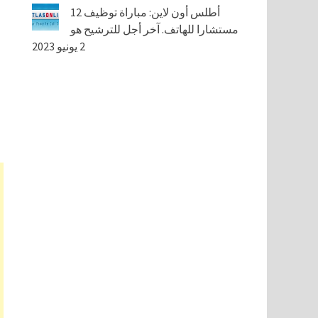
أطلس أون لاين: مباراة توظيف 12
مستشارا للهاتف. آخر أجل للترشيح هو
2 يونيو 2023