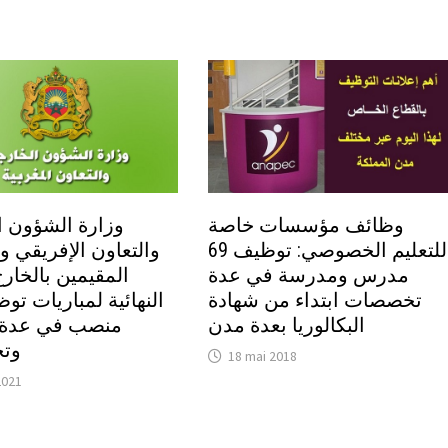
وظائف مؤسسات خاصة
وزارة الشؤون ا
للتعليم الخصوصي: توظيف 69
والتعاون الإفريقي وا
مدرس ومدرسة في عدة
المقيمين بالخارج:
تخصصات ابتداء من شهادة
البكالوريا بعدة مدن
منصب في عدة
وت
18 mai 2018
2021