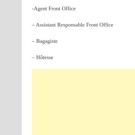
-Agent Front Offi
– Assistant Responsable Front Of
– Bagagist
– Hôtess