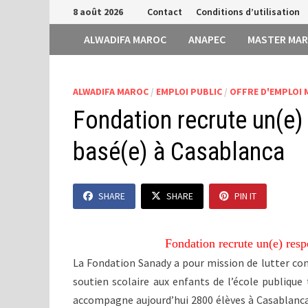
Passer
8 août 2026
Contact
Conditions d’utilisation
au
ALWADIFA MAROC
ANAPEC
MASTER MA
contenu
ALWADIFA MAROC
/
EMPLOI PUBLIC
/
OFFRE D'EMPLOI
Fondation recrute un(e)
basé(e) à Casablanca
SHARE
SHARE
PIN IT
Fondation recrute un(e) resp
La Fondation Sanady a pour mission de lutter contr
soutien scolaire aux enfants de l’école publique 
accompagne aujourd’hui 2800 élèves à Casablanca