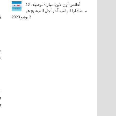
أطلس أون لاين: مباراة توظيف 12
مستشارا للهاتف. آخر أجل للترشيح هو
2 يونيو 2023
à
n
s
.
s
s