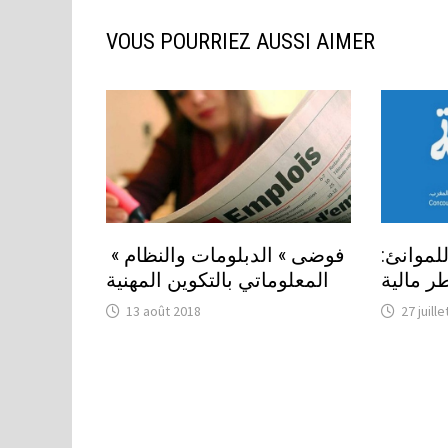
VOUS POURRIEZ AUSSI AIMER
 للموانئ
« فوضى » الدبلومات والنظام
المعلوماتي بالتكوين المهنية
13 août 2018
27 juill