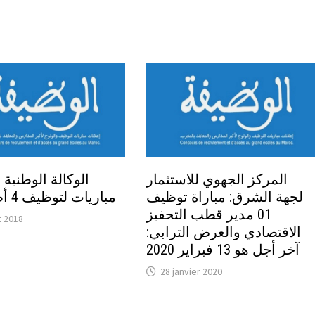
المركز الجهوي للاستثمار
الوكالة الوطنية:
لجهة الشرق: مباراة توظيف
مباريات لتوظيف 4 أطر مالية
01 مدير قطب التحفيز
et 2018
الاقتصادي والعرض الترابي:
آخر أجل هو 13 فبراير 2020
28 janvier 2020