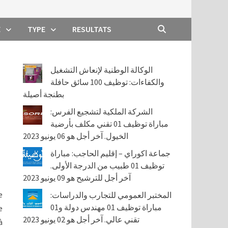
E
TYPE
RESULTATS
الوكالة الوطنية لإنعاش التشغيل
والكفاءات: توظيف 100 سائق حافلة
بطنجة أصيلة
الشركة الملكية لتشجيع الفرس:
مباراة توظيف 01 تقني مكلف بأرضية
الخيول. آخر أجل هو 06 يونيو 2023
جماعة اكوراي – إقليم الحاجب: مباراة
توظيف 01 طبيب من الدرجة الأولى.
آخر أجل للترشيح هو 09 يونيو 2023
e
المختبر العمومي للتجارب والدراسات:
مباراة توظيف 01 مهندس دولة و01
e
تقني عالي. آخر أجل هو 02 يونيو 2023
à