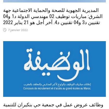
المديرية الجهوية للصحة والحماية الاجتماعية جهة
الشرق: مباريات توظيف 02 مهندسي الدولة د1 و04
تقنيين د3 و04 تقنيين د4. آخر أجل هو 21 يناير 2022
7 janvier 2022
وظائف عروض عمل في جمعية حي بنكيران للتنمية