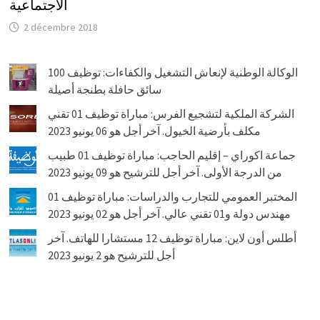
الاجتماعية
2 décembre 2018
الوكالة الوطنية لإنعاش التشغيل والكفاءات: توظيف 100
سائق حافلة بطنجة أصيلة
الشركة الملكية لتشجيع الفرس: مباراة توظيف 01 تقني
مكلف بأرضية الخيول. آخر أجل هو 06 يونيو 2023
جماعة اكوراي – إقليم الحاجب: مباراة توظيف 01 طبيب
من الدرجة الأولى. آخر أجل للترشيح هو 09 يونيو 2023
المختبر العمومي للتجارب والدراسات: مباراة توظيف 01
مهندس دولة و01 تقني عالي. آخر أجل هو 02 يونيو 2023
أطلس أون لاين: مباراة توظيف 12 مستشارا للهاتف. آخر
أجل للترشيح هو 2 يونيو 2023