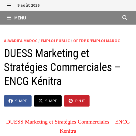
Passer
9 août 2026
au
MENU
MENU
contenu
ALWADIFA MAROC
/
EMPLOI PUBLIC
/
OFFRE D'EMPLOI MAROC
DUESS Marketing et
Stratégies Commerciales –
ENCG Kénitra
SHARE
SHARE
PIN IT
DUESS Marketing et Stratégies Commerciales – ENCG
Kénitra