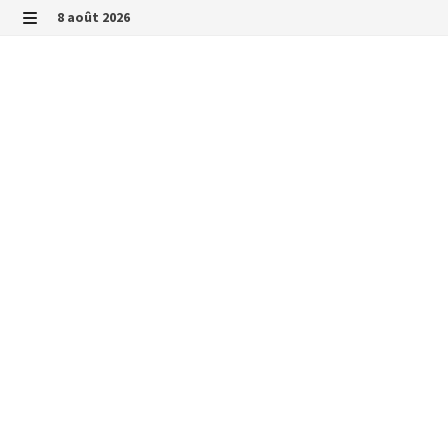
Passer
8 août 2026
au
MENU
contenu