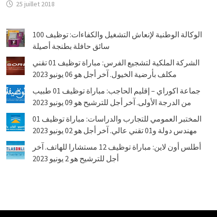
25 juillet 2018
الوكالة الوطنية لإنعاش التشغيل والكفاءات: توظيف 100
سائق حافلة بطنجة أصيلة
الشركة الملكية لتشجيع الفرس: مباراة توظيف 01 تقني
مكلف بأرضية الخيول. آخر أجل هو 06 يونيو 2023
جماعة اكوراي – إقليم الحاجب: مباراة توظيف 01 طبيب
من الدرجة الأولى. آخر أجل للترشيح هو 09 يونيو 2023
المختبر العمومي للتجارب والدراسات: مباراة توظيف 01
مهندس دولة و01 تقني عالي. آخر أجل هو 02 يونيو 2023
أطلس أون لاين: مباراة توظيف 12 مستشارا للهاتف. آخر
أجل للترشيح هو 2 يونيو 2023