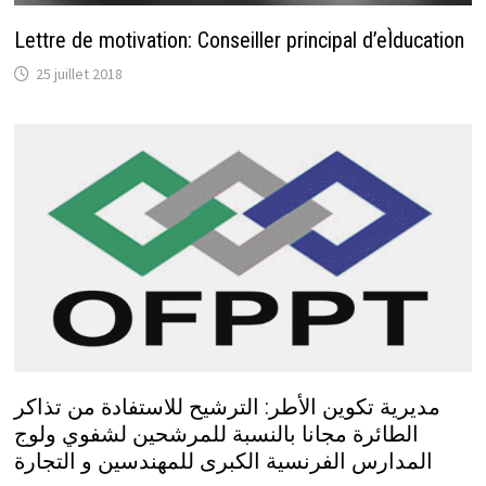
Lettre de motivation: Conseiller principal d’eÌducation
25 juillet 2018
مديرية تكوين الأطر: الترشيح للاستفادة من تذاكر
الطائرة مجانا بالنسبة للمرشحين لشفوي ولوج
المدارس الفرنسية الكبرى للمهندسين و التجارة