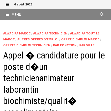
Passer
6 août 2026
au
MENU
MENU
contenu
ALWADIFA MAROC
/
ALWADIFA TECHNICIEN
/
ALWADIFA TOUT LE
MAROC
/
AUTRES OFFRES D'EMPLOI
/
OFFRE D'EMPLOI MAROC
/
OFFRES D'EMPLOI TECHNICIEN
/
PAR FONCTION
/
PAR VILLE
Appel � candidature pour le
poste d�un
technicienanimateur
laborantin
biochimiste/qualit�