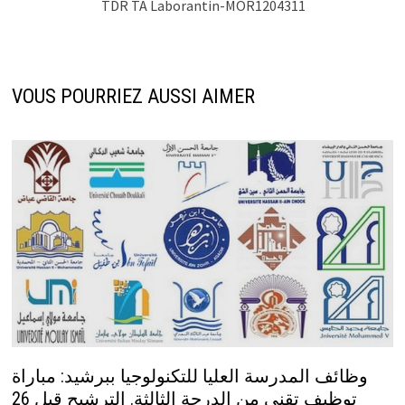
TDR TA Laborantin-MOR1204311
VOUS POURRIEZ AUSSI AIMER
وظائف المدرسة العليا للتكنولوجيا ببرشيد: مباراة
توظيف تقني من الدرجة الثالثة. الترشيح قبل 26