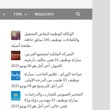
E
TYPE
RESULTATS
الوكالة الوطنية لإنعاش التشغيل
والكفاءات: توظيف 100 سائق حافلة
بطنجة أصيلة
الشركة الملكية لتشجيع الفرس:
مباراة توظيف 01 تقني مكلف بأرضية
الخيول. آخر أجل هو 06 يونيو 2023
جماعة اكوراي – إقليم الحاجب: مباراة
توظيف 01 طبيب من الدرجة الأولى.
آخر أجل للترشيح هو 09 يونيو 2023
المختبر العمومي للتجارب والدراسات:
مباراة توظيف 01 مهندس دولة و01
تقني عالي. آخر أجل هو 02 يونيو 2023