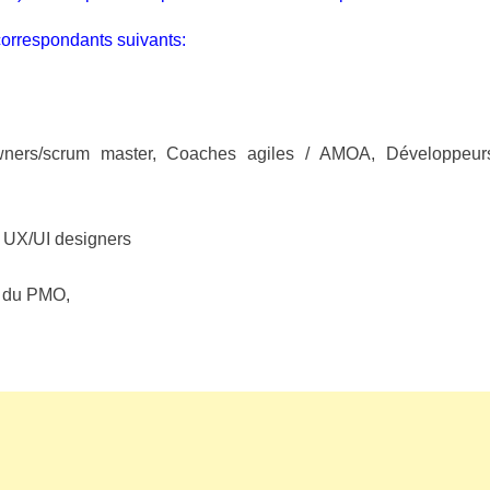
orrespondants suivants:
ners/scrum master, Coaches agiles / AMOA, Développeur
, UX/UI designers
t du PMO,