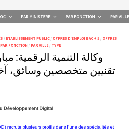
ROC
PAR MINISTERE
PAR FONCTION
PAR VILL
ÉS
/
ETABLISSEMENT PUBLIC
/
OFFRES D'EMPLOI BAC + 5
/
OFFRES
/
PAR FONCTION
/
PAR VILLE
/
TYPE
تقنيين متخصصين وسائق، آخر أجل هو 6
u Développement Digital
 recrute plusieurs profils dans l’une des spécialités et