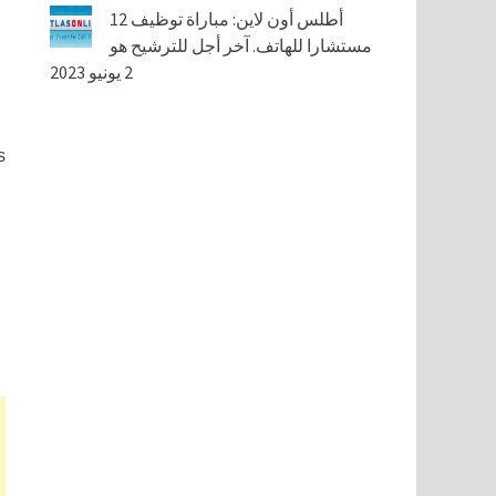
أطلس أون لاين: مباراة توظيف 12
مستشارا للهاتف. آخر أجل للترشيح هو
2 يونيو 2023
s