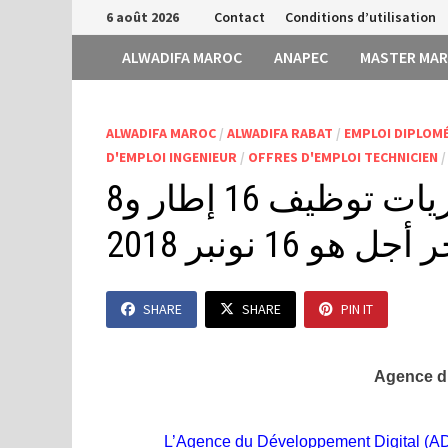
Passer
6 août 2026
Contact
Conditions d’utilisation
au
ALWADIFA MAROC
ANAPEC
MASTER MA
contenu
ALWADIFA MAROC
/
ALWADIFA RABAT
/
EMPLOI DIPLOM
D'EMPLOI INGENIEUR
/
OFFRES D'EMPLOI TECHNICIEN
وكالة التنمية الرقمية: مباريات توظيف 16 إطار و8
1 نونبر 2018
SHARE
SHARE
PIN IT
Agence d
L’Agence du Développement Digital (ADD)