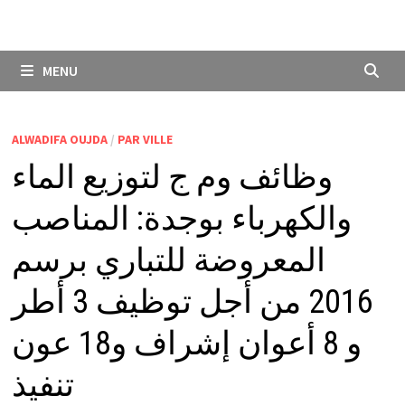
MENU
ALWADIFA OUJDA
/
PAR VILLE
وظائف وم ج لتوزيع الماء
والكهرباء بوجدة: المناصب
المعروضة للتباري برسم
2016 من أجل توظيف 3 أطر
و 8 أعوان إشراف و18 عون
تنفيذ