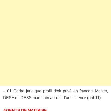
– 01 Cadre juridique profil droit privé en francais Master,
DESA ou DESS marocain assorti d’une licence
(cat.11).
AGENTS DE MAITRISE