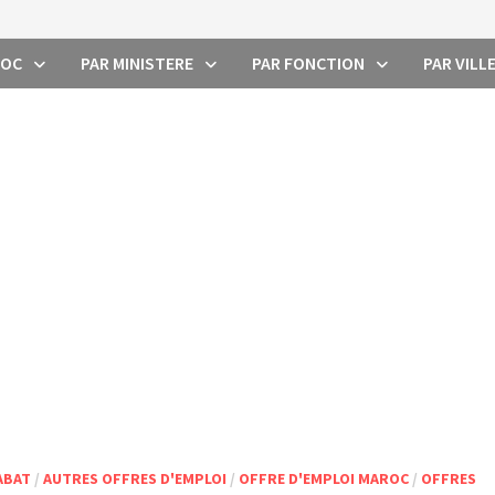
ROC
PAR MINISTERE
PAR FONCTION
PAR VILL
ABAT
/
AUTRES OFFRES D'EMPLOI
/
OFFRE D'EMPLOI MAROC
/
OFFRES