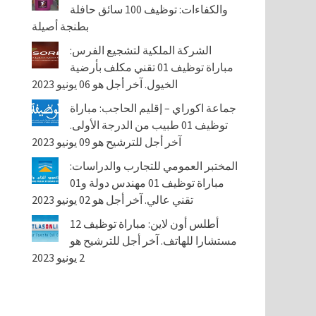
والكفاءات: توظيف 100 سائق حافلة
بطنجة أصيلة
الشركة الملكية لتشجيع الفرس:
مباراة توظيف 01 تقني مكلف بأرضية
الخيول. آخر أجل هو 06 يونيو 2023
جماعة اكوراي – إقليم الحاجب: مباراة
توظيف 01 طبيب من الدرجة الأولى.
آخر أجل للترشيح هو 09 يونيو 2023
المختبر العمومي للتجارب والدراسات:
مباراة توظيف 01 مهندس دولة و01
تقني عالي. آخر أجل هو 02 يونيو 2023
أطلس أون لاين: مباراة توظيف 12
مستشارا للهاتف. آخر أجل للترشيح هو
2 يونيو 2023