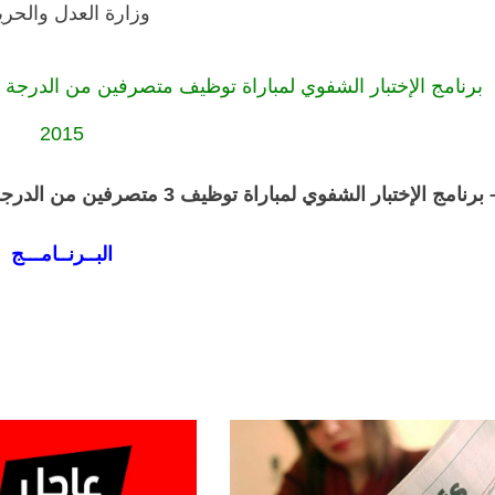
وزارة العدل والحر
2015
– نامج الإختبار الشفوي لمباراة توظيف 3 متصرفين من الدرجة الثانية تخصص الترجمة ليوم 16 فبراير 2016
البــرنــامـــج