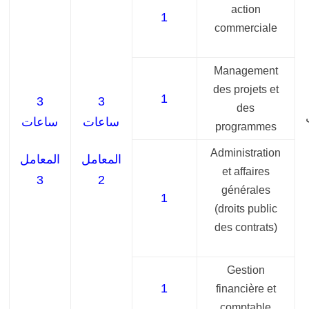
action
1
commerciale
Management
des projets et
1
3
3
des
ساعات
ساعات
programmes
Administration
المعامل
المعامل
et affaires
3
2
générales
1
(droits public
des contrats)
Gestion
1
financière et
comptable