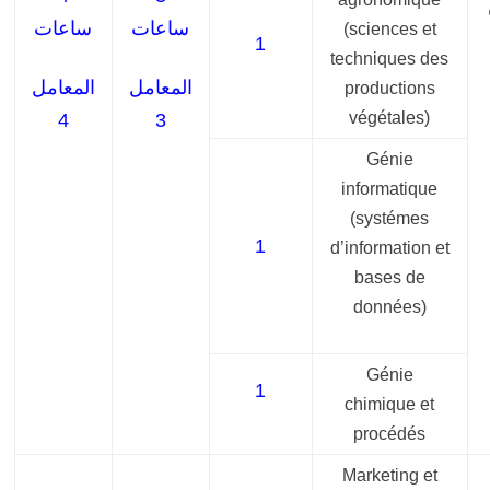
ساعات
ساعات
(sciences et
1
techniques des
المعامل
المعامل
productions
végétales)
4
3
Génie
informatique
(systémes
1
d’information et
bases de
données)
Génie
1
chimique et
procédés
Marketing et