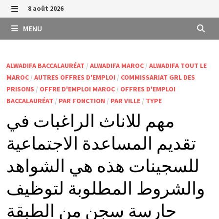
Passer
8 août 2026
au
MENU
MENU
contenu
ALWADIFA BACCALAURÉAT
/
ALWADIFA MAROC
/
ALWADIFA TOUT LE
MAROC
/
AUTRES OFFRES D'EMPLOI
/
COMMISSARIAT GRL DES
PRISONS
/
OFFRE D'EMPLOI MAROC
/
OFFRES D'EMPLOI
BACCALAURÉAT
/
PAR FONCTION
/
PAR VILLE
/
TYPE
مهم للاناث الراغبات في
تقديم المساعدة الاجتماعية
للسجينات هذه هي الشواهد
والشروط المطلوبة لتوظيف
حارسة سجن من الطبقة