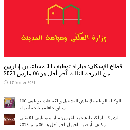
قطاع الإسكان: مباراة توظيف 03 مساعدين إداريين
من الدرجة الثالثة. آخر أجل هو 06 مارس 2021
17 février 2021
الوكالة الوطنية لإنعاش التشغيل والكفاءات: توظيف 100
سائق حافلة بطنجة أصيلة
الشركة الملكية لتشجيع الفرس: مباراة توظيف 01 تقني
مكلف بأرضية الخيول. آخر أجل هو 06 يونيو 2023