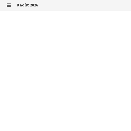
Passer
8 août 2026
au
MENU
contenu