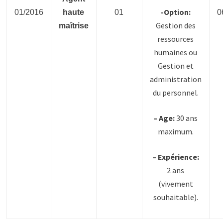
-Option:
01/2016
haute
01
0
Gestion des
maîtrise
ressources
humaines ou
Gestion et
administration
du personnel.
– Age:
30 ans
maximum.
– Expérience:
2 ans
(vivement
souhaitable).