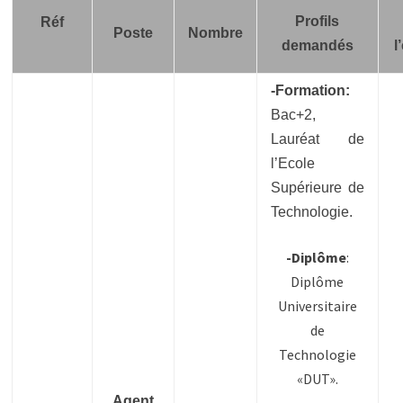
Profils
Réf
Poste
Nombre
demandés
l
-Formation:
Bac+2,
Lauréat de
l’Ecole
Supérieure de
Technologie.
-Diplôme
:
Diplôme
Universitaire
de
Technologie
«DUT».
Agent