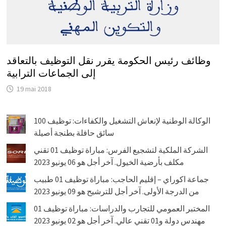
وظائف رئيس الحكومة يقرر نقل التوظيف بالتعاقد
إلى الجماعات الترابية
19 mai 2018
الوكالة الوطنية لإنعاش التشغيل والكفاءات: توظيف 100
سائق حافلة بطنجة أصيلة
الشركة الملكية لتشجيع الفرس: مباراة توظيف 01 تقني
مكلف بأرضية الخيول. آخر أجل هو 06 يونيو 2023
جماعة اكوراي – إقليم الحاجب: مباراة توظيف 01 طبيب
من الدرجة الأولى. آخر أجل للترشيح هو 09 يونيو 2023
المختبر العمومي للتجارب والدراسات: مباراة توظيف 01
مهندس دولة و01 تقني عالي. آخر أجل هو 02 يونيو 2023