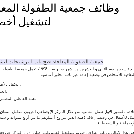
وظائف جمعية الطفولة المعا
لتشغيل أخصا
جمعية الطفولة المعاقة: فتح باب الترشيحات لت
منذ تأسيسها يوم الثاني و العشرين من شهر
لثقافية للأشخاص في وضعية إعاقة عبر ثلاثة محاور أساسية:
التكفل بالأطفال ذوي الإعاقة الذهنية في مراكز اجتماعية تربوية متخصصة.
العمل على الإدماج المهني و الإقتصادي للشباب في وضعية إعاقة.
تعبئة الفاعلين المعنيين بالإعاقة للترافع و مناصرة حقوق الأشخاص في وضعية إعاقة.
لاقة بالمحور الأول تعمل الجمعية من خلال المركز الإجتماعي التربوي للطفل المعاق
مثل للأطفال في وضعية إعاقة ذهنية الذين تتراوح أعمارهم ما بين أربع سنوات و س
لإجتماعية و الشبه طبية.
ي هذا الإطار، و رغبة منها في تقوية مصلحتها الشبه طبية، تعلن إدارة المركز عن