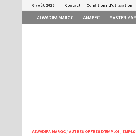
Passer
6 août 2026
Contact
Conditions d’utilisation
au
ALWADIFA MAROC
ANAPEC
MASTER MA
contenu
ALWADIFA MAROC
/
AUTRES OFFRES D'EMPLOI
/
EMPLO