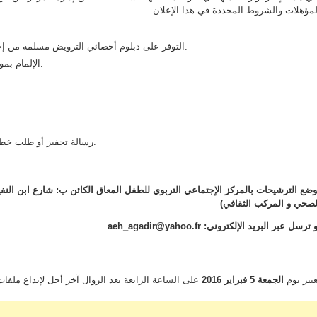
لمؤهلات والشروط المحددة في هذا الإعلان.
التوفر على دبلوم أخصائي الترويض مسلمة من إحدى مؤسسات و معاهد تكوين الأطر الصحية المعترف بها.
الإلمام بموضوع الإعاقة عموما و الإعاقة الذهنية على وجه الخصوص.
رسالة تحفيز أو طلب خطي موجه لمدير المركز الإجتماعي التربوي للطفل المعاق.
وضع الترشيحات بالمركز الإجتماعي التربوي للطفل المعاق الكائن ب: شارع ابن النف
لصحي و المركب الثقافي)
و ترسل عبر البريد الإلكتروني:
aeh_agadir@yahoo.fr
عتبر يوم
ال
جمعة
5
فبراير
2016
على الساعة الرابعة بعد الزوال آخر أجل لإيداع ملفات