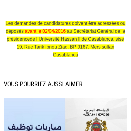
Les demandes de candidatures doivent être adressées ou
déposés
avant le 02/04/2016
au Secrétariat Général de la
présidence
de l’Université Hassan II de Casablanca, sise
19, Rue Tarik ibnou Ziad. BP 9167. Mers sultan
Casablanca
VOUS POURRIEZ AUSSI AIMER