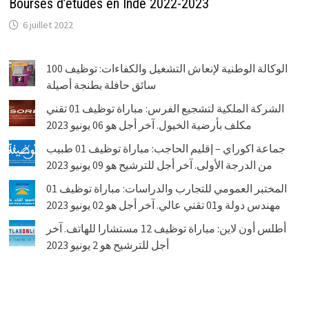
Bourses d’études en Inde 2022-2023
6 juillet 2022
الوكالة الوطنية لإنعاش التشغيل والكفاءات: توظيف 100
سائق حافلة بطنجة أصيلة
الشركة الملكية لتشجيع الفرس: مباراة توظيف 01 تقني
مكلف بأرضية الخيول. آخر أجل هو 06 يونيو 2023
جماعة اكوراي – إقليم الحاجب: مباراة توظيف 01 طبيب
من الدرجة الأولى. آخر أجل للترشيح هو 09 يونيو 2023
المختبر العمومي للتجارب والدراسات: مباراة توظيف 01
مهندس دولة و01 تقني عالي. آخر أجل هو 02 يونيو 2023
أطلس أون لاين: مباراة توظيف 12 مستشارا للهاتف. آخر
أجل للترشيح هو 2 يونيو 2023