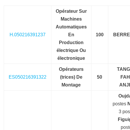
Opérateur Sur
Machines
Automatiques
H.050216391237
En
100
BERRE
Production
électrique Ou
électronique
Opérateurs
TANG
ES050216391322
(trices) De
50
FAH
Montage
ANJ
Oujd
postes
N
3 pos
Figui
post