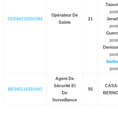
Taouri
post
Opérateur De
OU040216391084
21
Jerad
Saisie
post
Guerc
post
Deriou
post
berka
post
Agent De
Sécurité Et
CASA-
BE040216391043
55
De
BERNO
Surveillance