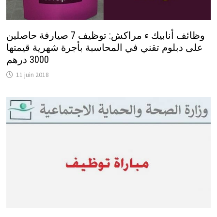
وظائف أنابيك ء مراكش: توظيف 7 صيارفة حاصلين
على دبلوم تقني في المحاسبة بأجرة شهرية قيمتها
3000 درهم
11 juin 2018