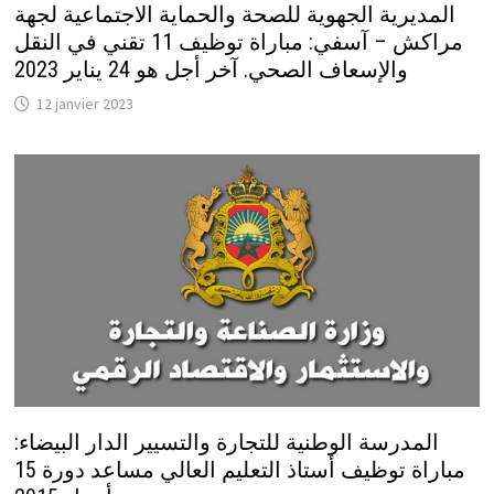
المديرية الجهوية للصحة والحماية الاجتماعية لجهة
مراكش – آسفي: مباراة توظيف 11 تقني في النقل
والإسعاف الصحي. آخر أجل هو 24 يناير 2023
12 janvier 2023
المدرسة الوطنية للتجارة والتسيير الدار البيضاء:
مباراة توظيف أستاذ التعليم العالي مساعد دورة 15