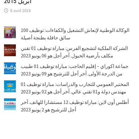
أبريل 2015
8 avril 2018
الوكالة الوطنية لإنعاش التشغيل والكفاءات: توظيف 100
سائق حافلة بطنجة أصيلة
الشركة الملكية لتشجيع الفرس: مباراة توظيف 01 تقني
مكلف بأرضية الخيول. آخر أجل هو 06 يونيو 2023
جماعة اكوراي – إقليم الحاجب: مباراة توظيف 01 طبيب
من الدرجة الأولى. آخر أجل للترشيح هو 09 يونيو 2023
المختبر العمومي للتجارب والدراسات: مباراة توظيف 01
مهندس دولة و01 تقني عالي. آخر أجل هو 02 يونيو 2023
أطلس أون لاين: مباراة توظيف 12 مستشارا للهاتف. آخر
أجل للترشيح هو 2 يونيو 2023