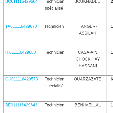
BO011116429664
Technicien
BOUKNADEL
spécialisé
TA011116429678
Technicien
TANGER-
ASSILAH
H.011116429688
Technicien
CASA-AIN
CHOCK HAY
HASSANI
OU011116429573
Technicien
OUARZAZATE
spécialisé
BE011116429643
Technicien
BENI MELLAL