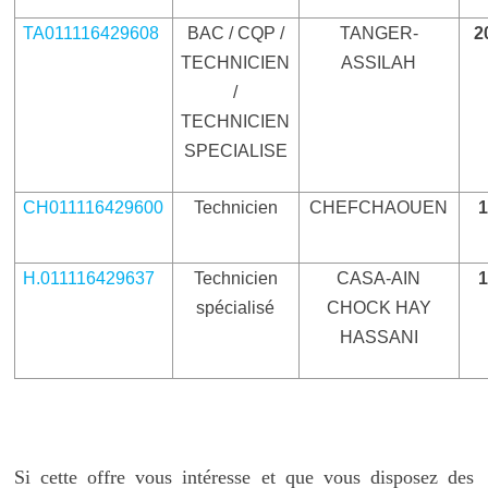
TA011116429608
BAC / CQP /
TANGER-
2
TECHNICIEN
ASSILAH
/
TECHNICIEN
SPECIALISE
CH011116429600
Technicien
CHEFCHAOUEN
H.011116429637
Technicien
CASA-AIN
spécialisé
CHOCK HAY
HASSANI
Si cette offre vous intéresse et que vous disposez des