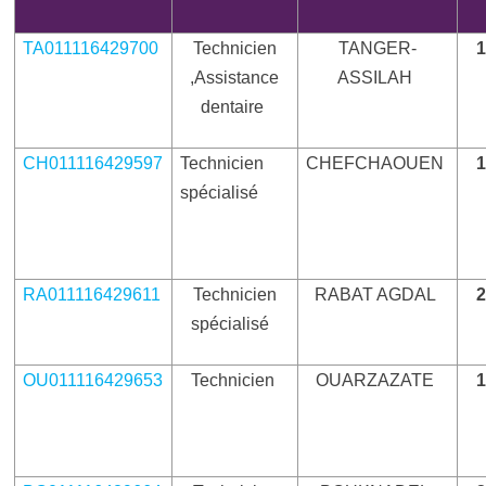
TA011116429700
Technicien
TANGER-
,Assistance
ASSILAH
dentaire
CH011116429597
Technicien
CHEFCHAOUEN
spécialisé
RA011116429611
Technicien
RABAT AGDAL
spécialisé
OU011116429653
Technicien
OUARZAZATE