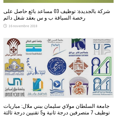
شركة بالجديدة: توظيف 03 مساعد بائع حاصل على
رخصة السياقة ب و س بعقد شغل دائم
16 novembre 2018
جامعة السلطان مولاي سليمان ببني ملال: مباريات
توظيف 7 متصرفين درجة ثانية و5 تقنيين درجة ثالثة