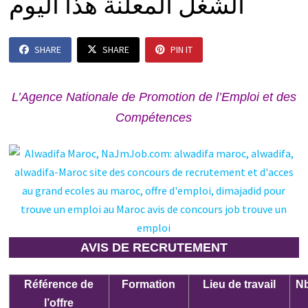
الشغل المعلنة هذا اليوم
SHARE
SHARE
PIN IT
L’Agence Nationale de Promotion de l’Emploi et des
Compétences
AVIS DE RECRUTEMENT
Référence de
Formation
Lieu de travail
N
l’offre