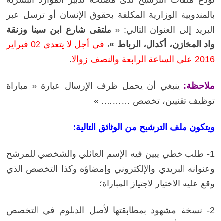
تودع ملفات الترشيح لدى مصلحة تدبير الموارد البشرية
بالمندوبية الوزارية المكلفة بحقوق الإنسان أو ترسل عبر
البريد إلى العنوان التالي: «
ملتقى شارع ابن سينا وزنقة
واد المخازن، أكدال، الرباط »
،
في أجل لا يتعدى 02 فبراير
2016 على الساعة الرابعة والنصف زوالا
.
ملاحظة:
ينبغي أن يحمل ظرف الإرسال عبارة « مباراة
توظيف تقنيين، تخصص ………. »
ويتكون ملف الترشيح من الوثائق التالية:
1- طلب خطي يبين فيه الإسم العائلي والشخصي للمرشح
وعنوانه البريدي والإلكتروني وإمضاؤه وكذا التخصص الذي
وقع عليه الاختيار لاجتياز المباراة؛
2- نسخة مشهود بمطابقتها لأصل الدبلوم في التخصص