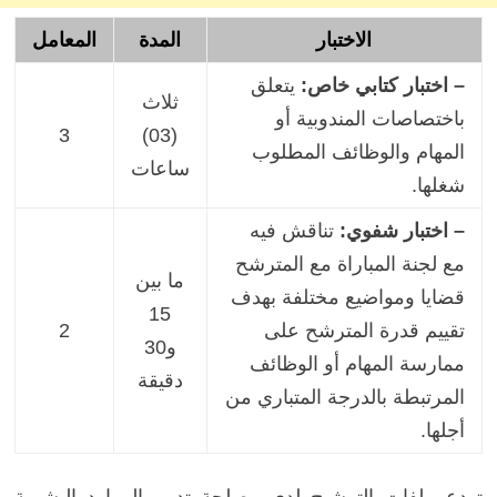
الاختبار
المدة
المعامل
– اختبار كتابي خاص:
يتعلق
ثلاث
باختصاصات المندوبية أو
3
(03)
المهام والوظائف المطلوب
ساعات
شغلها.
– اختبار شفوي:
تناقش فيه
مع لجنة المباراة مع المترشح
ما بين
قضايا ومواضيع مختلفة بهدف
15
تقييم قدرة المترشح على
2
و30
ممارسة المهام أو الوظائف
دقيقة
المرتبطة بالدرجة المتباري من
أجلها.