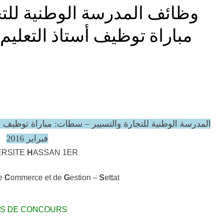
وظائف المدرسة الوطنية لل:
مباراة توظيف أستاذ التعليم
فبراير 2016
ERSITE
H
ASSAN 1ER
de
C
ommerce et de
G
estion –
S
ettat
IS DE CONCOURS