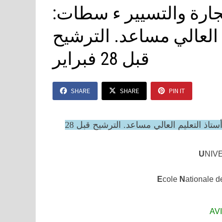
تجارة والتسيير ء سطات
 العالي مساعد. الترشيح
قبل 28 فبراير
SHARE
SHARE
PIN IT
المدرسة الوطنية للتجارة والتسيير – سطات: مباراة توظيف أستاذ التعليم العالي مساعد. الترشيح قبل 28
U
NIV
E
cole
N
ationale 
AV