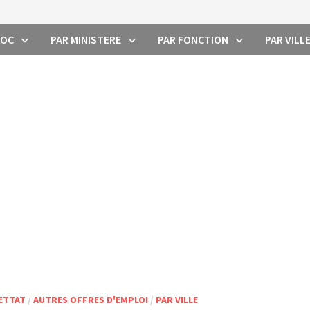
ROC
PAR MINISTERE
PAR FONCTION
PAR VILL
ETTAT
/
AUTRES OFFRES D'EMPLOI
/
PAR VILLE