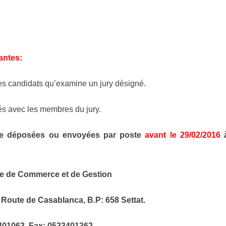
antes:
des candidats qu’examine un jury désigné.
és avec les membres du jury.
re déposées ou envoyées par poste
avant le
29/02/2016
le de
C
ommerce et de
G
estion
 Route de Casablanca, B.P: 658 Settat.
3401063 Fax: 0523401362