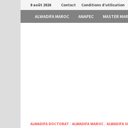
Passer
8 août 2026
Contact
Conditions d’utilisation
au
ALWADIFA MAROC
ANAPEC
MASTER MA
contenu
ALWADIFA DOCTORAT
/
ALWADIFA MAROC
/
ALWADIFA S