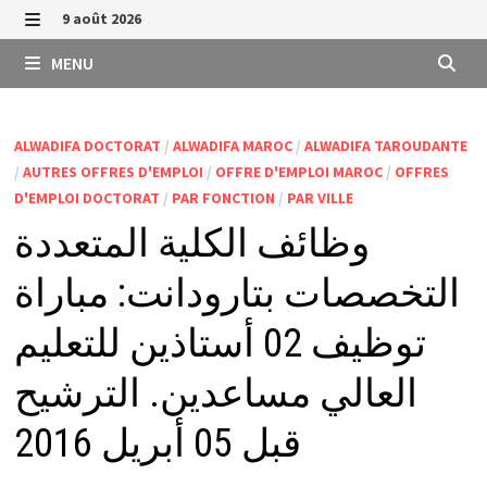
Passer
9 août 2026
au
MENU
MENU
contenu
ALWADIFA DOCTORAT
/
ALWADIFA MAROC
/
ALWADIFA TAROUDANTE
/
AUTRES OFFRES D'EMPLOI
/
OFFRE D'EMPLOI MAROC
/
OFFRES
D'EMPLOI DOCTORAT
/
PAR FONCTION
/
PAR VILLE
وظائف الكلية المتعددة
التخصصات بتارودانت: مباراة
توظيف 02 أستاذين للتعليم
العالي مساعدين. الترشيح
قبل 05 أبريل 2016