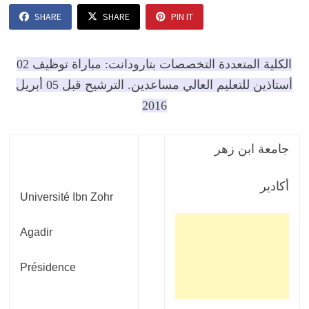
SHARE
SHARE
PIN IT
الكلية المتعددة التخصصات بتارودانت: مباراة توظيف 02
أستاذين للتعليم العالي مساعدين. الترشيح قبل 05 أبريل
2016
جامعة ابن زهر
أكادير
Université Ibn Zohr
Agadir
Présidence