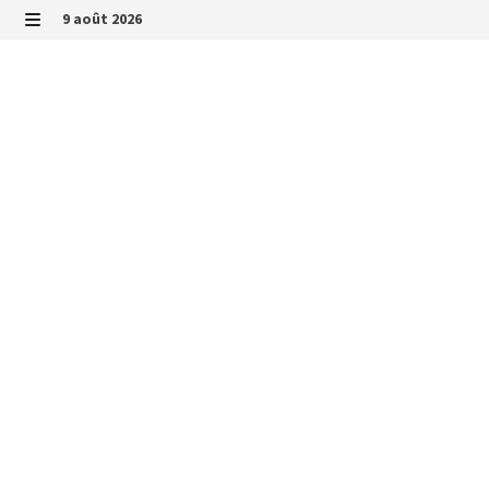
Passer
9 août 2026
au
MENU
contenu