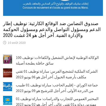
صندوق التضامن ضد الوقائع الكارثية: توظيف إطار
الدعم ومسؤول التواصل والدعم ومسؤول الحوكمة
والإدارة الفنية. آخر أجل هو 24 غشت 2020
10 août 2020
الوكالة الوطنية لإنعاش التشغيل والكفاءات: توظيف 100
سائق حافلة بطنجة أصيلة
الشركة الملكية لتشجيع الفرس: مباراة توظيف 01 تقني
مكلف بأرضية الخيول. آخر أجل هو 06 يونيو 2023
جماعة اكوراي – إقليم الحاجب: مباراة توظيف 01 طبيب
من الدرجة الأولى. آخر أجل للترشيح هو 09 يونيو 2023
المختبر العمومي للتجارب والدراسات: مباراة توظيف 01
مهندس دولة و01 تقني عالي. آخر أجل هو 02 يونيو 2023