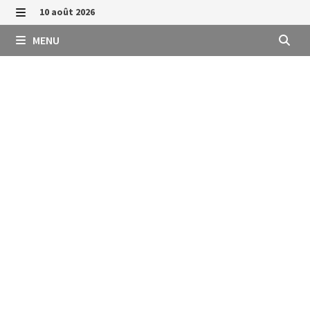
Passer
10 août 2026
au
MENU
MENU
contenu