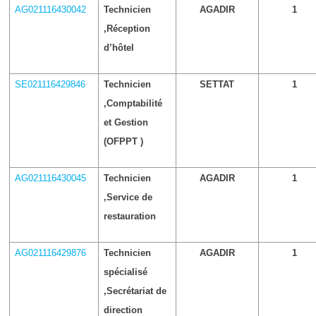
AG021116430042
Technicien
AGADIR
1
,Réception
d’hôtel
SE021116429846
Technicien
SETTAT
1
,Comptabilité
et Gestion
(OFPPT )
AG021116430045
Technicien
AGADIR
1
,Service de
restauration
AG021116429876
Technicien
AGADIR
1
spécialisé
,Secrétariat de
direction