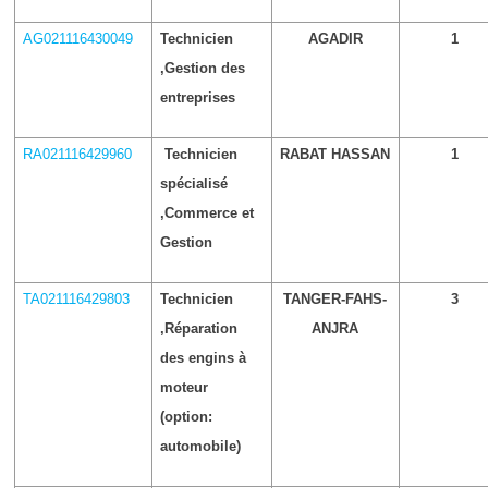
AG021116430049
Technicien
AGADIR
1
,Gestion des
entreprises
RA021116429960
Technicien
RABAT HASSAN
1
spécialisé
,Commerce et
Gestion
TA021116429803
Technicien
TANGER-FAHS-
3
,Réparation
ANJRA
des engins à
moteur
(option:
automobile)