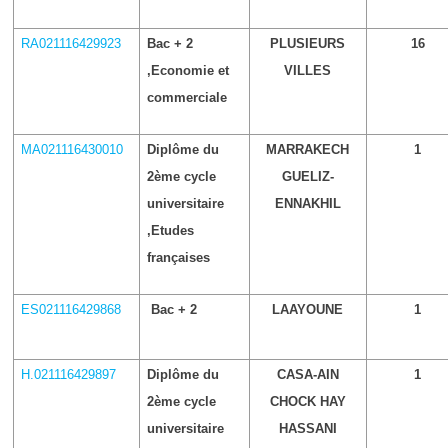
RA021116429923
Bac + 2
PLUSIEURS
16
,Economie et
VILLES
commerciale
MA021116430010
Diplôme du
MARRAKECH
1
2ème cycle
GUELIZ-
universitaire
ENNAKHIL
,Etudes
françaises
ES021116429868
Bac + 2
LAAYOUNE
1
H.021116429897
Diplôme du
CASA-AIN
1
2ème cycle
CHOCK HAY
universitaire
HASSANI