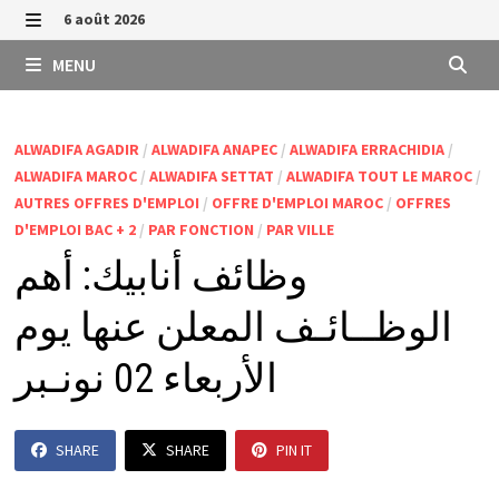
Passer
6 août 2026
au
MENU
MENU
contenu
ALWADIFA AGADIR
/
ALWADIFA ANAPEC
/
ALWADIFA ERRACHIDIA
/
ALWADIFA MAROC
/
ALWADIFA SETTAT
/
ALWADIFA TOUT LE MAROC
/
AUTRES OFFRES D'EMPLOI
/
OFFRE D'EMPLOI MAROC
/
OFFRES
D'EMPLOI BAC + 2
/
PAR FONCTION
/
PAR VILLE
وظائف أنابيك: أهم
الوظــائـف المعلن عنها يوم
الأربعاء 02 نونـبر
SHARE
SHARE
PIN IT