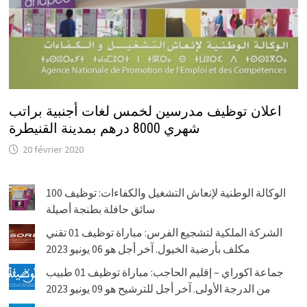
اعلان توظيف مدرسين لخمس لغات أجنبية براتب
شهري 8000 درهم بمدينة القنيطرة
20 février 2020
الوكالة الوطنية لإنعاش التشغيل والكفاءات: توظيف 100
سائق حافلة بطنجة أصيلة
الشركة الملكية لتشجيع الفرس: مباراة توظيف 01 تقني
مكلف بأرضية الخيول. آخر أجل هو 06 يونيو 2023
جماعة اكوراي – إقليم الحاجب: مباراة توظيف 01 طبيب
من الدرجة الأولى. آخر أجل للترشيح هو 09 يونيو 2023