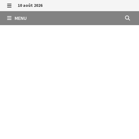
Passer
10 août 2026
au
MENU
MENU
contenu