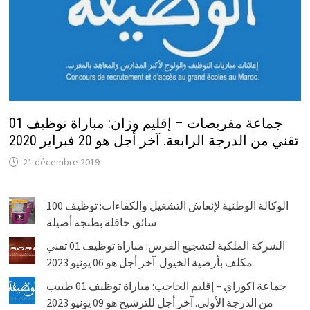
جماعة مقريصات – إقليم وزان: مباراة توظيف 01
تقني من الدرجة الرابعة. آخر أجل هو 20 فبراير 2020
21 décembre 2019
الوكالة الوطنية لإنعاش التشغيل والكفاءات: توظيف 100
سائق حافلة بطنجة أصيلة
الشركة الملكية لتشجيع الفرس: مباراة توظيف 01 تقني
مكلف بأرضية الخيول. آخر أجل هو 06 يونيو 2023
جماعة اكوراي – إقليم الحاجب: مباراة توظيف 01 طبيب
من الدرجة الأولى. آخر أجل للترشيح هو 09 يونيو 2023