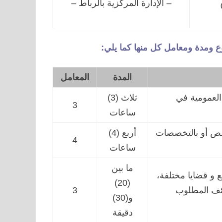
– الإدارة المركزية بالرباط –
ع ومدة ومعامل كل منها كما يلي:
المدة
المعامل
العمومية في
ثلاث (3)
3
ساعات
خصص أو بالتخصصات
أربع (4)
4
ساعات
ما بين
 و قضايا مختلفة،
(20)
ائف المطلوب
3
و(30)
دقيقة