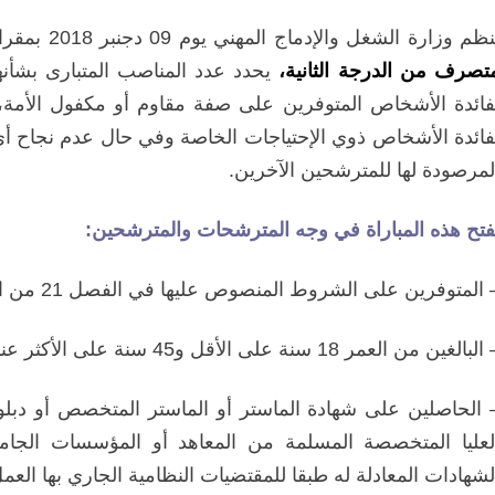
ظم وزارة الشغل والإدماج المهني يوم 09 دجنبر 2018 بمقرات تحدد لاحقا بالرباط
تصرف من الدرجة الثانية،
يحدد عدد المناصب المتبارى بشأنه
فائدة الأشخاص ذوي الإحتياجات الخاصة وفي حال عدم نجاح 
لمرصودة لها للمترشحين الآخرين.
فتح هذه المباراة في وجه المترشحات والمترشحين:
المتوفرين على الشروط المنصوص عليها في الفصل 21 من النظام الأساسي العام للوظيفة العمومية؛
لبالغين من العمر 18 سنة على الأقل و45 سنة على الأكثر عند تاريخ إجراء المباراة
 الحاصلين على شهادة الماستر أو الماستر المتخصص أو دبلوم
لعليا المتخصصة المسلمة من المعاهد أو المؤسسات الجامعي
لشهادات المعادلة له طبقا للمقتضيات النظامية الجاري بها العم