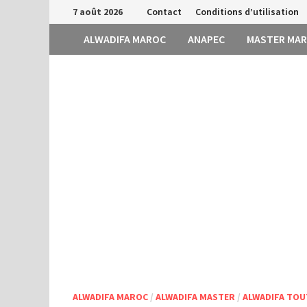
Passer
7 août 2026
Contact
Conditions d’utilisation
au
ALWADIFA MAROC
ANAPEC
MASTER MA
contenu
ALWADIFA MAROC
/
ALWADIFA MASTER
/
ALWADIFA TOU