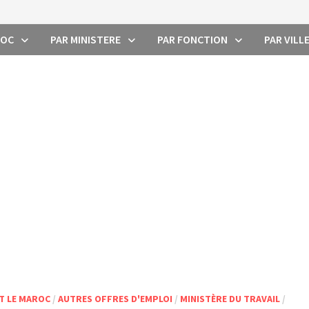
ROC
PAR MINISTERE
PAR FONCTION
PAR VILL
T LE MAROC
/
AUTRES OFFRES D'EMPLOI
/
MINISTÈRE DU TRAVAIL
/