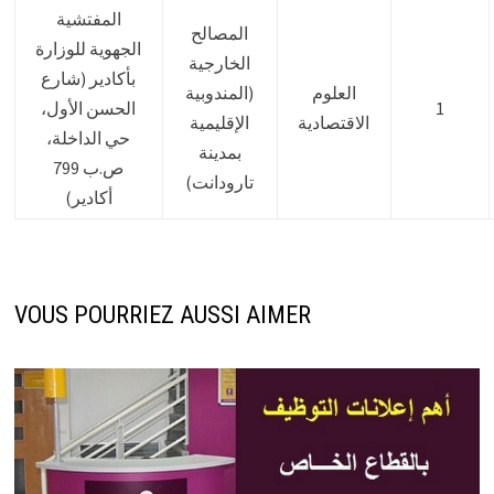
المفتشية
المصالح
الجهوية للوزارة
الخارجية
بأكادير (شارع
العلوم
(المندوبية
1
الحسن الأول،
الاقتصادية
الإقليمية
حي الداخلة،
بمدينة
ص.ب 799
تارودانت)
أكادير)
VOUS POURRIEZ AUSSI AIMER