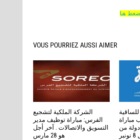
لضغط هنا
VOUS POURRIEZ AUSSI AIMER
للساقية
الشركة الملكية لتشجيع
 مباراة
الفرس: مباراة توظيف مدير
سي دولة من
التسويق والاتصالات . آخر أجل
الدرجة الأولى آخر أجل 8 نونبر
هو 28 مارس