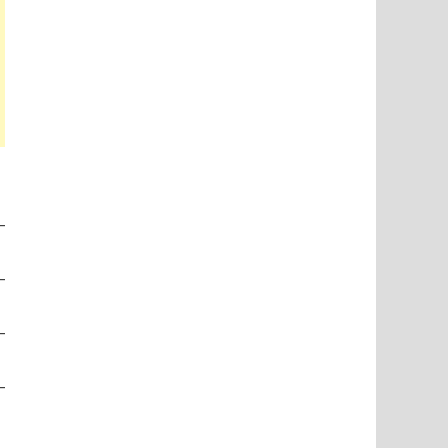
–
–
–
–