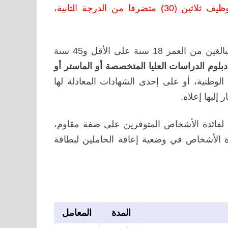
30) متضرفا من الدرجة الثانية،
وتفتح هذه المباراة في وجه المترشحين من جنسية مغربية، البالغين من العمر 18 سنة على الأقل و45 سنة
دبلوم الدراسات العليا المتخصصة أو الماستر أو
وطنية، أو على إحدى الشهادات المعادلة لها
إليها إعلاه.
ى بشأنها لفائدة الأشخاص المتوفرين على صفة مقاوم،
ة، عسكري قديم أومحارب قديم ونسبة %7 لفائدة الأشخاص في وضعية إعاقة الحاملين لبطاقة
المدة
المعامل