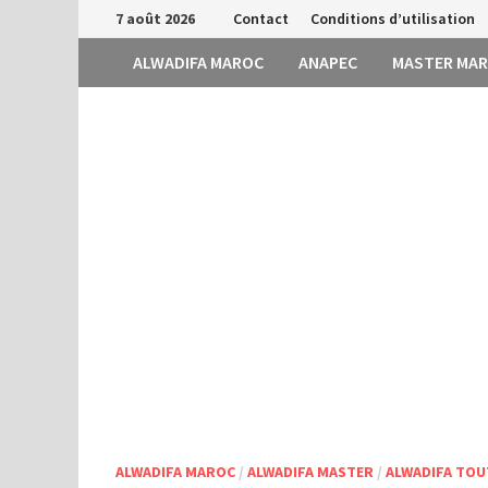
Passer
7 août 2026
Contact
Conditions d’utilisation
au
ALWADIFA MAROC
ANAPEC
MASTER MA
contenu
ALWADIFA MAROC
/
ALWADIFA MASTER
/
ALWADIFA TOU