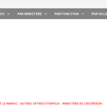
ROC
PAR MINISTERE
PAR FONCTION
PAR VILL
T LE MAROC
/
AUTRES OFFRES D'EMPLOI
/
MINISTÈRE DE L'INTÉRIEUR
/