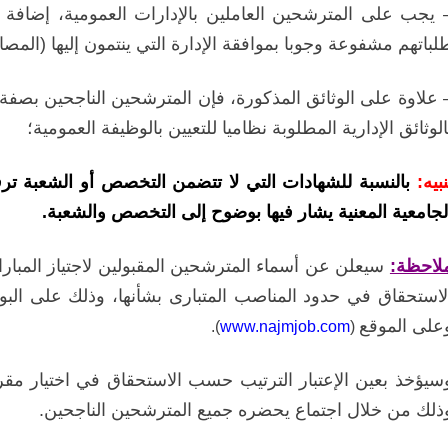
 يجب على المترشحين العاملين بالإدارات العمومية،
إضافة إ
لباتهم مشفوعة وجوبا بموافقة الإدارة التي ينتمون إليها (المصال
 علاوة على الوثائق المذكورة، فإن المترشحين الناجحين بصفة ن
الوثائق الإدارية المطلوبة نظاميا للتعيين بالوظيفة العمومية؛
نبيه:
بالنسبة للشهادات التي لا تتضمن التخصص أو الشعبة 
لجامعية المعنية يشار فيها بوضوح إلى التخصص والشعبة.
لاحظة:
سيعلن
عن أسماء
المترشحين المقبولين لاجتياز المبارا
لاستحقاق
في حدود المناصب المتبارى بشأنها
، وذلك على البواب
على الموقع
.
)
www.najmjob.com
(
سيؤخذ بعين الإعتبار الترتيب حسب الاستحقاق في اختيار مقرا
ذلك من خلال اجتماع يحضره جميع المترشحين الناجحين.