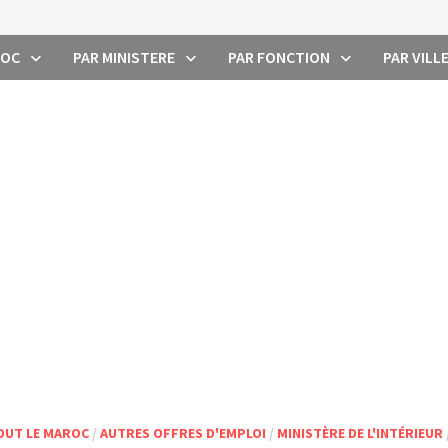
ROC
PAR MINISTERE
PAR FONCTION
PAR VILL
OUT LE MAROC
/
AUTRES OFFRES D'EMPLOI
/
MINISTÈRE DE L'INTÉRIEUR