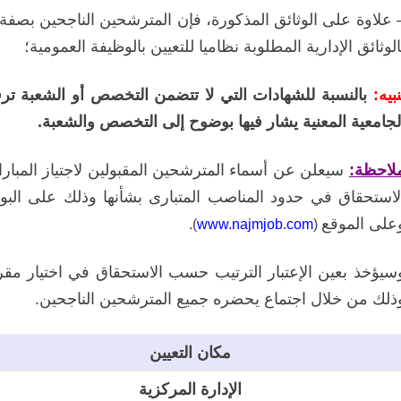
 علاوة على الوثائق المذكورة، فإن المترشحين الناجحين بصفة ن
الوثائق الإدارية المطلوبة نظاميا للتعيين بالوظيفة العمومية؛
نبيه:
بالنسبة للشهادات التي لا تتضمن التخصص أو الشعبة 
لجامعية المعنية يشار فيها بوضوح إلى التخصص والشعبة.
لاحظة:
سيعلن
عن أسماء
المترشحين المقبولين لاجتياز المبارا
لاستحقاق
في حدود المناصب المتبارى بشأنها
وذلك على البوابة
على الموقع
.
)
www.najmjob.com
(
سيؤخذ بعين الإعتبار الترتيب حسب الاستحقاق في اختيار مقرا
ذلك من خلال اجتماع يحضره جميع المترشحين الناجحين.
مكان التعيين
الإدارة المركزية