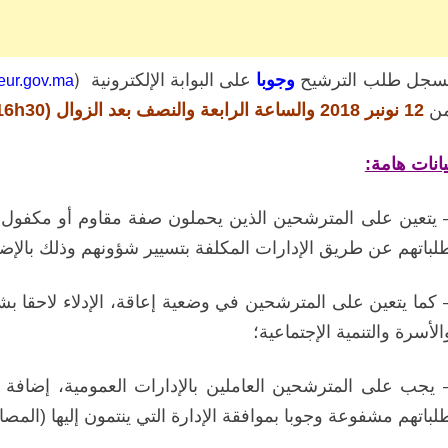
سجل طلب الترشيح
وجوبا
على البوابة الإلكترونية (
ieur.gov.ma
ن
12
نونبر 2018 والساعة الرابعة والنصف بعد الزوال (16h30) من يوم 26 نونبر 2018؛
يانات هامة:
 يتعين على المترشحين الذين يحملون صفة مقاوم أو مكفول 
لباتهم عن طريق الإدارات المكلفة بتسيير شؤونهم وذلك
بالإض
 كما يتعين على المترشحين في وضعية إعاقة، الإدلاء لاحقا 
الأسرة والتنمية الإجتماعية؛
 يجب على المترشحين العاملين بالإدارات العمومية،
إضافة إ
لباتهم مشفوعة وجوبا بموافقة الإدارة التي ينتمون إليها (المصال