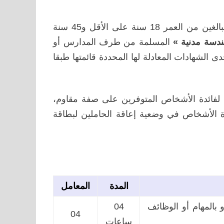
وتفتح هذه المباراة في وجه المترشحين من جنسية مغربية، البالغين من العمر 18 سنة على الأقل و45 سنة
دسة مدنية »
المسلمة من طرف المدارس أو
ى الشهادات المعادلة لها المحددة قائمتها طبقا
ى بشأنها لفائدة الأشخاص المتوفرين على صفة مقاوم،
ة، عسكري قديم أومحارب قديم ونسبة %7 لفائدة الأشخاص في وضعية إعاقة الحاملين لبطاقة
المدة
المعامل
بالمهام أو الوظائف
04
04
ساعات