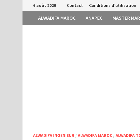
Passer
6 août 2026
Contact
Conditions d’utilisation
au
ALWADIFA MAROC
ANAPEC
MASTER MA
contenu
ALWADIFA INGENIEUR
/
ALWADIFA MAROC
/
ALWADIFA T