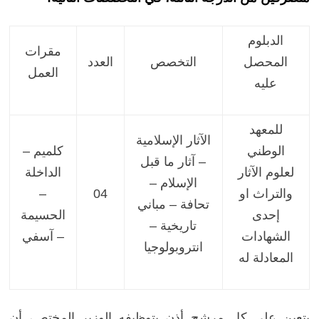
الدبلوم
مقرات
المحصل
التخصص
العدد
العمل
عليه
للمعهد
الآثار الإسلامية
الوطني
كلميم –
– آثار ما قبل
لعلوم الآثار
الداخلة
الإسلام –
والتراث او
04
–
تحافة – مباني
إحدى
الحسيمة
تاريخية –
الشهادات
– آسفي
انتروبولوجيا
المعادلة له
يتعين على كل مرشح أذن يتوظيفه الوزير المختص، أن