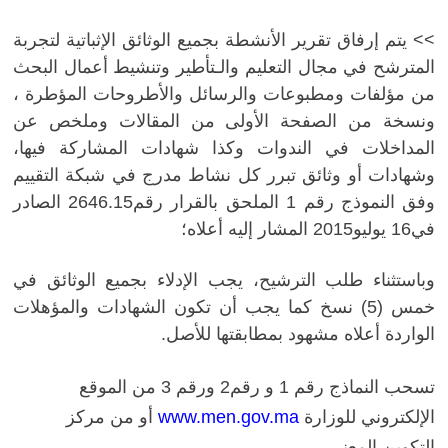
>> يتم إرفاق تقرير الأنشطة بجميع الوثائق الإثباتية لتجربة
المترشح في مجال التعليم والـتأطير وتنشيط أعمال البحث
من مؤلفات ومطبوعات والرسائل والأطروحات المؤطرة ،
ونسخة من الصفحة الأولى من المقالات وملخص عن
المداخلات في الندوات وكذا شهادات المشاركة فيها،
وشهادات أو وثائق تبرر كل نشاط مدرج في شبكة التقييم
وفق النموذج رقم 1 الملحق بالقرار رقم2646.15 الصادر
في16 يوليو2015 المشار إليه أعلاه؛
وباستثناء طلب الترشيح، يجب الإدلاء بجميع الوثائق في
خمس (5) نسخ كما يجب أن تكون الشهادات والمؤهلات
الواردة أعلاه مشهود بمطابقتها للأصل.
تسحب النماذج رقم 1 و رقم2 ورقم 3 من الموقع
الإلكتروني للوزارة
www.men.gov.ma
أو من مركز
التكوين المعني.