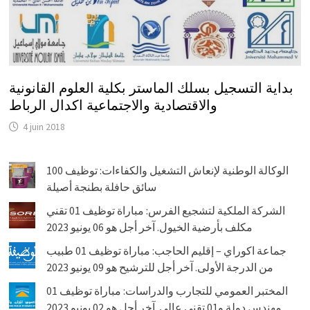
بداية التسجيل بسلك الماستر بكلية العلوم القانونية
والاقتصادية والاجتماعية اكدال الرباط
4 juin 2018
الوكالة الوطنية لإنعاش التشغيل والكفاءات: توظيف 100
سائق حافلة بطنجة أصيلة
الشركة الملكية لتشجيع الفرس: مباراة توظيف 01 تقني
مكلف بأرضية الخيول. آخر أجل هو 06 يونيو 2023
جماعة اكوراي – إقليم الحاجب: مباراة توظيف 01 طبيب
من الدرجة الأولى. آخر أجل للترشيح هو 09 يونيو 2023
المختبر العمومي للتجارب والدراسات: مباراة توظيف 01
مهندس دولة و01 تقني عالي. آخر أجل هو 02 يونيو 2023