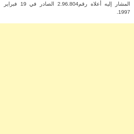
المشار إليه أعلاه رقم2.96.804 الصادر في 19 فبراير
1997.