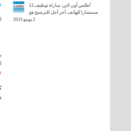
و
أطلس أون لاين: مباراة توظيف 12
مستشارا للهاتف. آخر أجل للترشيح هو
2 يونيو 2023
ا
ي
ا
تأ
ك
ب