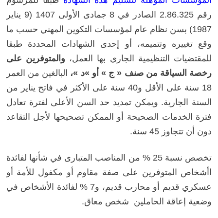
المؤسسات المؤهلة لتسليم هذه الشهادة
طبقا للمرسوم
رقم 2.86.325 الصادر في 8 جمادى الأولى 1407 (9 يناير
1987) بسن نظام عام لمؤسسات التكوين المهني حسب ما
وقع تغييره وتتميمه، أو إحدى الشهادات المحددة طبقا
للمقتضيات التنظيمية الجاري بها العمل،
والمتوفرين على
رخصة السياقة من صنف « ج » أو »د »،
البالغين من العمر
18 سنة على الأقل و40 سنة على الأكثر في فاتح يناير من
السنة الجارية. ويمكن تمديد حد السن الأعلى لفترة تعادل
فترة الخدمات الصحيحة أو الممكن تصحيحها لأجل التقاعد
دون أن تتجاوز 45 سنة.
تخصص نسبة 25 % من المناصب المتبارى في شأنها لفائدة
اأشخاص المتوفرين على صفة مقاوم أو مكفول للأمة أو
عسكري قديم أو محارب قديم، و7 % لفائدة الأشخاص في
وضعية إعاقة الحاملين شخص معاق.