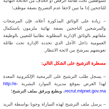
للموظفين تحت طائلة الرفض أو الحذف من اللائحة النهائية
للناجحين إذا ما تبين لاحقا عدم التصريح بصفة موظف؛
– زيادة على الوثائق المذكورة أعلاه، فإن المرشحات
والمرشحين الناجحين بصفة نهائية ملزمون باستكمال
ملفاتهم بالوثائق الإدارية المطلوبة نظاميا للتعيين بالوظيفة
العمومية داخل الأجل الذي تحدده الإدارة تحت طائلة
تعويضهم بمرشح من لائحة الانتظار.
مسطرة الترشيح على الشكل التالي:
– يسجل طلب الترشيح على البرمجية الإلكترونية المعدة
لهذا الغرض بموقع مديرية الموارد البشرية
http://e-
recrut.mtpnet.gov.ma
، ويطبع ويرفق بملف الترشيح؛
– يرسل ملف الترشيح لهذه المباراة وجوبا بواسطة البريد