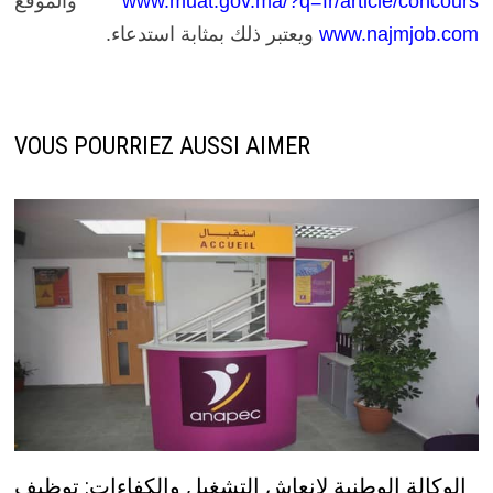
www.muat.gov.ma/?q=fr/article/concours
والموقع
www.najmjob.com
ويعتبر ذلك بمثابة استدعاء.
VOUS POURRIEZ AUSSI AIMER
الوكالة الوطنية لإنعاش التشغيل والكفاءات: توظيف