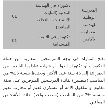
دكتوراه
في الهندسة
المدرسة
المدنية (البنايات –
01
الوطنية
الإنشاءات – النجاعة
للهندسة
الطاقية)
المعمارية
دكتوراه في التنمية
بأكادير
01
المستدامة
تفتح المباراة في وجه المترشحين المغاربة من حملة
الدكتوراه أو دكتوراه الدولة أو شهادة تعادلهما البالغين من
العمر 18 إلى 45 سنة
على الأكثر
، ويحتفظ بنسبة 25% من
المناصب (منصبين) لفائدة المرشحين المتوفرين على صفة
مقاوم أو مكفول الأمة أو عسكري قديم أو محارب قديم
وبنسبة %7 من المناصب (منصب واحد) لفائدة الأشخاص
المعاقين.